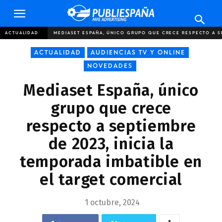
Publiespaña
ACTUALIDAD
MEDIASET ESPAÑA, ÚNICO GRUPO QUE CRECE RESPECTO A SEP
ACTUALIDAD
AUDIENCIAS TV Y ONLINE
NOVEDADES
Mediaset España, único
grupo que crece
respecto a septiembre
de 2023, inicia la
temporada imbatible en
el target comercial
1 octubre, 2024