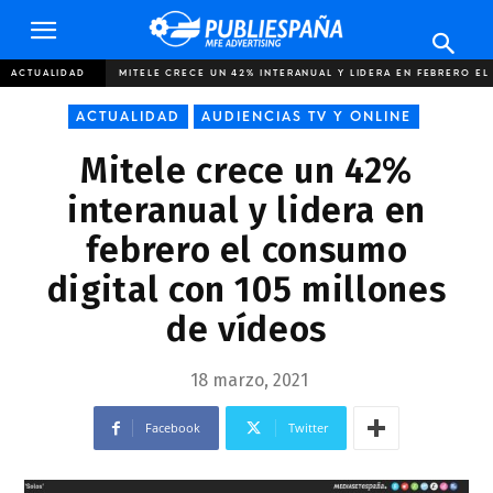
Publiespaña
ACTUALIDAD
MITELE CRECE UN 42% INTERANUAL Y LIDERA EN FEBRERO EL
ACTUALIDAD
AUDIENCIAS TV Y ONLINE
Mitele crece un 42%
interanual y lidera en
febrero el consumo
digital con 105 millones
de vídeos
18 marzo, 2021
Facebook
Twitter