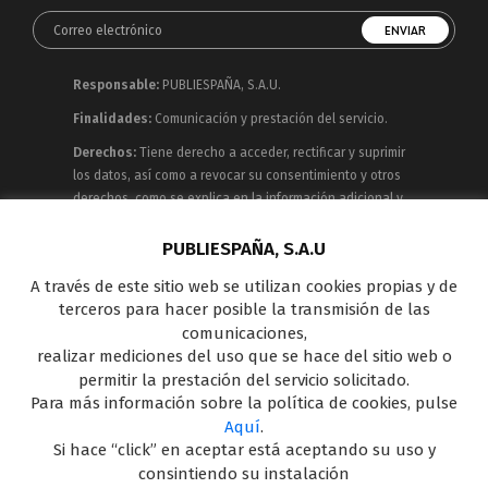
Responsable:
PUBLIESPAÑA, S.A.U.
Finalidades:
Comunicación y prestación del servicio.
Derechos:
Tiene derecho a acceder, rectificar y suprimir
los datos, así como a revocar su consentimiento y otros
derechos, como se explica en la información adicional y
detallada que puede consultar en la
Política de
Privacidad
PUBLIESPAÑA, S.A.U
A través de este sitio web se utilizan cookies propias y de
Publiespaña es empresa de Mediaset España
terceros para hacer posible la transmisión de las
concesionaria del espacio publicitario de sus siete
comunicaciones,
canales en abierto: Telecinco, Cuatro, Factoría de Ficción,
realizar mediciones del uso que se hace del sitio web o
Boing, Divinity , Energy y Be Mad, así como de una amplia
permitir la prestación del servicio solicitado.
oferta en el panorama de medios y con una gran
Para más información sobre la política de cookies, pulse
experiencia en la comercialización de diferentes
Aquí
.
soportes en Internet y TV Outdoor Digital.
Si hace “click” en aceptar está aceptando su uso y
consintiendo su instalación