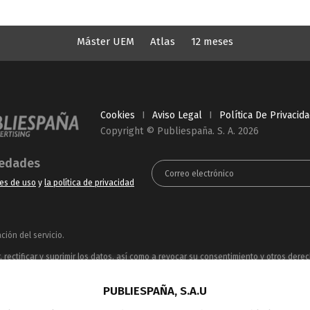
Máster UEM
Atlas
12 meses
Cookies
I
Aviso Legal
I
Política De Privacid
Copyright © Publiespaña. S. A. 2026
vedades
es de uso
y
la política de privacidad
ión del servicio.
rectificar y suprimir los datos, así como a revocar su consentimiento y otros dere
ue puede consultar en la
Política de Privacidad
PUBLIESPAÑA, S.A.U
ncesionaria del espacio publicitario de sus siete canales en abierto: Telecinco, C