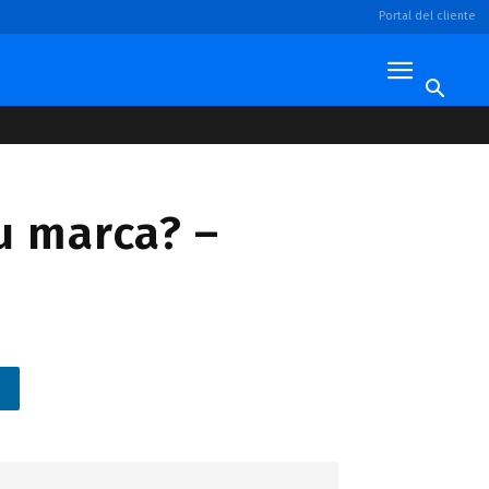
Portal del cliente
u marca? –
n