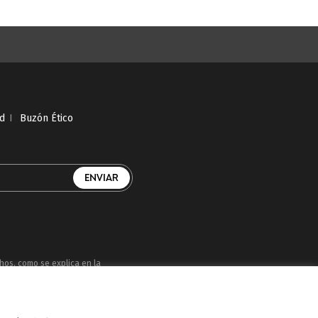
ad
I
Buzón Ético
chos, como se explica en la
uatro, Factoría de Ficción, Boing, Divinity ,