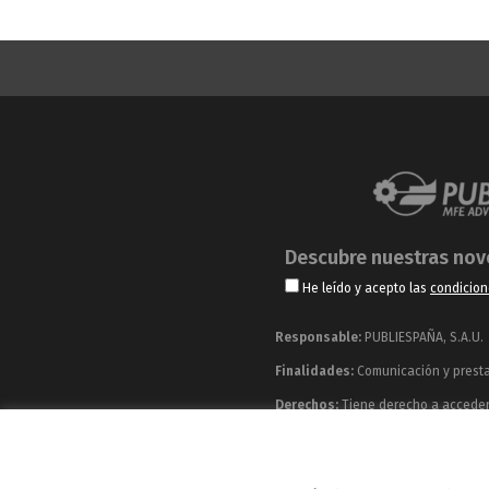
Descubre nuestras no
He leído y acepto las
condicion
Responsable:
PUBLIESPAÑA, S.A.U.
Finalidades:
Comunicación y prestac
Derechos:
Tiene derecho a acceder, 
información adicional y detallada q
Publiespaña es empresa de Mediaset España co