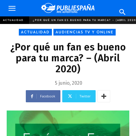
Publiespaña
ACTUALIDAD
¿POR QUÉ UN FAN ES BUENO PARA TU MARCA? – (ABRIL 2020
ACTUALIDAD
AUDIENCIAS TV Y ONLINE
¿Por qué un fan es bueno
para tu marca? – (Abril
2020)
5 junio, 2020
Facebook
Twitter