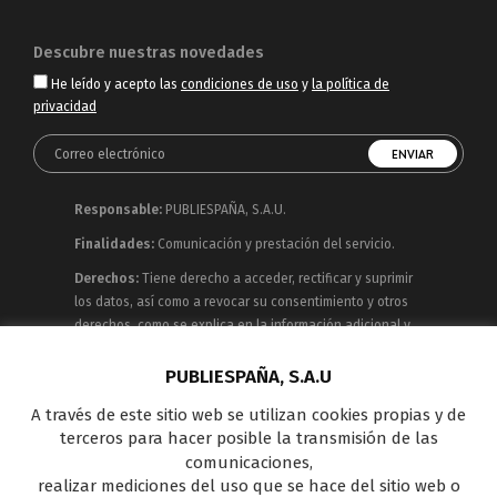
Descubre nuestras novedades
He leído y acepto las
condiciones de uso
y
la política de
privacidad
Responsable:
PUBLIESPAÑA, S.A.U.
Finalidades:
Comunicación y prestación del servicio.
Derechos:
Tiene derecho a acceder, rectificar y suprimir
los datos, así como a revocar su consentimiento y otros
derechos, como se explica en la información adicional y
detallada que puede consultar en la
Política de
Privacidad
PUBLIESPAÑA, S.A.U
A través de este sitio web se utilizan cookies propias y de
Publiespaña es empresa de Mediaset España
terceros para hacer posible la transmisión de las
concesionaria del espacio publicitario de sus siete
comunicaciones,
canales en abierto: Telecinco, Cuatro, Factoría de Ficción,
realizar mediciones del uso que se hace del sitio web o
Boing, Divinity , Energy y Be Mad, así como de una amplia