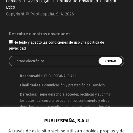
Cookies
I
Aviso Legal
I
Política De Privacidad
I
Buzón
Ético
Copyright © Publiespaña. S. A. 2026
Descubre nuestras novedades
He leído y acepto las
condiciones de uso
y
la política de
privacidad
Responsable:
PUBLIESPAÑA, S.A.U.
Finalidades:
Comunicación y prestación del servicio.
Derechos:
Tiene derecho a acceder, rectificar y suprimir
los datos, así como a revocar su consentimiento y otros
derechos, como se explica en la información adicional y
detallada que puede consultar en la
Política de
Privacidad
PUBLIESPAÑA, S.A.U
A través de este sitio web se utilizan cookies propias y de
Publiespaña es empresa de Mediaset España