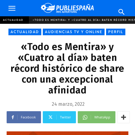
Publiespaña
ACTUALIDAD
«TODO ES MENTIRA» Y «CUATRO AL DÍA» BATEN RÉCORD HIST
ACTUALIDAD
AUDIENCIAS TV Y ONLINE
PERFIL
«Todo es Mentira» y
«Cuatro al día» baten
récord histórico de share
con una excepcional
afinidad
24 marzo, 2022
Facebook
Twitter
WhatsApp