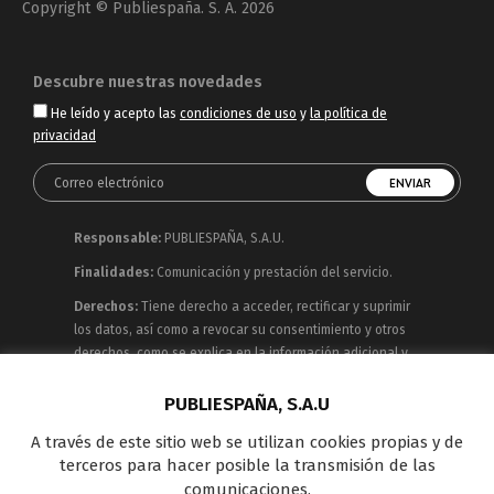
Copyright © Publiespaña. S. A. 2026
Descubre nuestras novedades
He leído y acepto las
condiciones de uso
y
la política de
privacidad
Responsable:
PUBLIESPAÑA, S.A.U.
Finalidades:
Comunicación y prestación del servicio.
Derechos:
Tiene derecho a acceder, rectificar y suprimir
los datos, así como a revocar su consentimiento y otros
derechos, como se explica en la información adicional y
detallada que puede consultar en la
Política de
Privacidad
PUBLIESPAÑA, S.A.U
A través de este sitio web se utilizan cookies propias y de
Publiespaña es empresa de Mediaset España
terceros para hacer posible la transmisión de las
concesionaria del espacio publicitario de sus siete
comunicaciones,
canales en abierto: Telecinco, Cuatro, Factoría de Ficción,