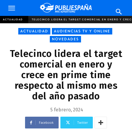
Publiespaña
ACTUALIDAD
TELECINCO LIDERA EL TARGET COMERCIAL EN ENERO Y CRECE
ACTUALIDAD
AUDIENCIAS TV Y ONLINE
NOVEDADES
Telecinco lidera el target
comercial en enero y
crece en prime time
respecto al mismo mes
del año pasado
5 febrero, 2024
Facebook
Twitter