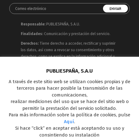
Responsable:
PUBLIESPAÑA, S.A.U.
Finalidades:
Comunicación y prestación del servicio.
Derechos:
Tiene derecho a acceder, rectificar y suprimir
los datos, así como a revocar su consentimiento y otros
derechos, como se explica en la información adicional y
detallada que puede consultar en la
Política de
Privacidad
PUBLIESPAÑA, S.A.U
A través de este sitio web se utilizan cookies propias y de
Publiespaña es empresa de Mediaset España
terceros para hacer posible la transmisión de las
concesionaria del espacio publicitario de sus siete
comunicaciones,
canales en abierto: Telecinco, Cuatro, Factoría de Ficción,
realizar mediciones del uso que se hace del sitio web o
Boing, Divinity , Energy y Be Mad, así como de una amplia
permitir la prestación del servicio solicitado.
oferta en el panorama de medios y con una gran
Para más información sobre la política de cookies, pulse
experiencia en la comercialización de diferentes
Aquí
.
soportes en Internet y TV Outdoor Digital.
Si hace “click” en aceptar está aceptando su uso y
consintiendo su instalación