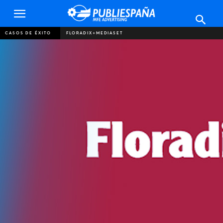
Publiespaña
CASOS DE ÉXITO
FLORADIX+MEDIASET