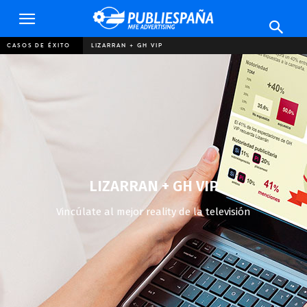
Publiespaña
CASOS DE ÉXITO
LIZARRAN + GH VIP
LIZARRAN + GH VIP
Vincúlate al mejor reality de la televisión