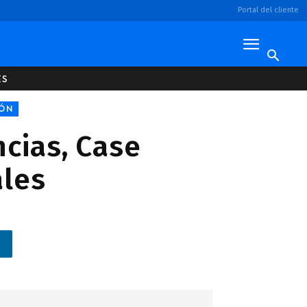
Portal del cliente
ES
IÓN
ncias, Case
ales
n