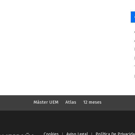
Máster UEM
Atlas
12 meses
Cookies
I
Aviso Legal
I
Política De Privacid