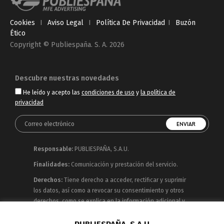
Cookies
I
Aviso Legal
I
Política De Privacidad
I
Buzón
Ético
Copyright © Publiespaña. S. A. 2026
Descubre nuestras novedades
He leído y acepto las
condiciones de uso
y
la política de
privacidad
Responsable:
PUBLIESPAÑA, S.A.U.
Finalidades:
Comunicación y prestación del servicio.
Derechos:
Tiene derecho a acceder, rectificar y suprimir
los datos, así como a revocar su consentimiento y otros
derechos, como se explica en la información adicional y
detallada que puede consultar en la
Política de
Privacidad