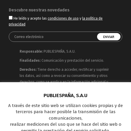
Descubre nuestras novedades
He leído y acepto las
condiciones de uso
y
la política de
privacidad
Responsable:
PUBLIESPAÑA, S.A.U.
Finalidades:
Comunicación y prestación del servicio.
Derechos:
Tiene derecho a acceder, rectificar y suprimir
los datos, así como a revocar su consentimiento y otros
derechos, como se explica en la información adicional y
detallada que puede consultar en la
Política de
Privacidad
PUBLIESPAÑA, S.A.U
A través de este sitio web se utilizan cookies propias y de
Publiespaña es empresa de Mediaset España
terceros para hacer posible la transmisión de las
concesionaria del espacio publicitario de sus siete
comunicaciones,
canales en abierto: Telecinco, Cuatro, Factoría de Ficción,
realizar mediciones del uso que se hace del sitio web o
Boing, Divinity , Energy y Be Mad, así como de una amplia
permitir la prestación del servicio solicitado.
oferta en el panorama de medios y con una gran