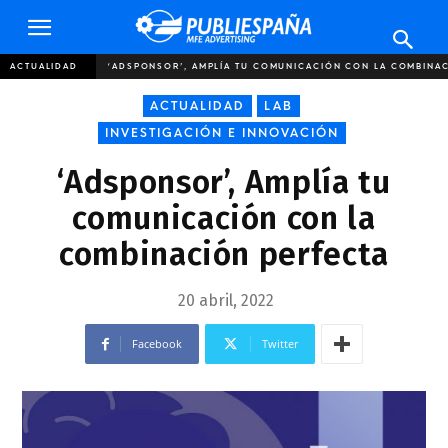
Publiespaña
ACTUALIDAD
‘ADSPONSOR’, AMPLÍA TU COMUNICACIÓN CON LA COMBINA
ACTUALIDAD
LAB
INVESTIGACIÓN E INNOVACIÓN
‘Adsponsor’, Amplía tu
comunicación con la
combinación perfecta
20 abril, 2022
Facebook
Twitter