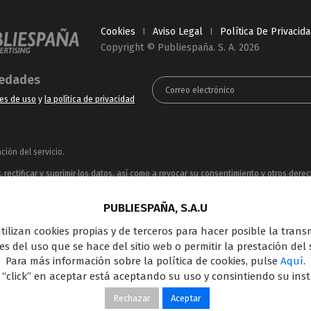
Cookies
I
Aviso Legal
I
Política De Privacid
Copyright © Publiespaña. S. A. 2026
vedades
es de uso
y
la política de privacidad
ión del servicio.
rectificar y suprimir los datos, así como a revocar su consentimiento y otros dere
ue puede consultar en la
Política de Privacidad
PUBLIESPAÑA, S.A.U
ncesionaria del espacio publicitario de sus siete canales en abierto: Telecinco, C
 utilizan cookies propias y de terceros para hacer posible la tran
oferta en el panorama de medios y con una gran experiencia en la comercializació
s del uso que se hace del sitio web o permitir la prestación del s
Outdoor Digital.
Para más información sobre la política de cookies, pulse
Aquí
.
 “click” en aceptar está aceptando su uso y consintiendo su ins
Rechazar
Aceptar