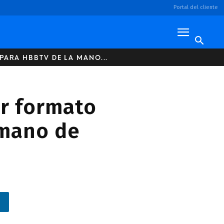
Portal del cliente
PARA HBBTV DE LA MANO...
er formato
 mano de
n