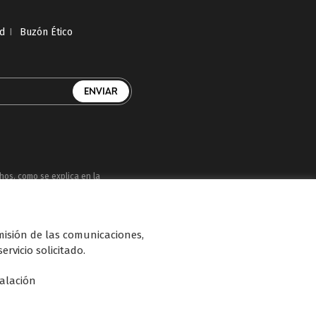
ad
I
Buzón Ético
chos, como se explica en la
uatro, Factoría de Ficción, Boing, Divinity ,
smisión de las comunicaciones,
n de diferentes soportes en Internet y TV
ervicio solicitado.
talación