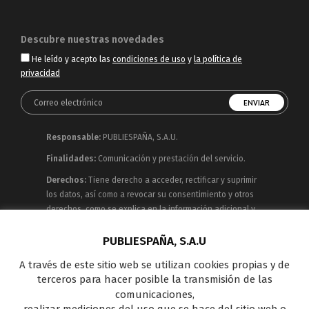
Descubre nuestras novedades
He leído y acepto las
condiciones de uso
y
la política de
privacidad
Responsable:
PUBLIESPAÑA, S.A.U.
Finalidades:
Comunicación y prestación del servicio.
Derechos:
Tiene derecho a acceder, rectificar y suprimir
los datos, así como a revocar su consentimiento y otros
derechos, como se explica en la información adicional y
detallada que puede consultar en la
Política de
Privacidad
PUBLIESPAÑA, S.A.U
A través de este sitio web se utilizan cookies propias y de
Publiespaña es empresa de Mediaset España
terceros para hacer posible la transmisión de las
concesionaria del espacio publicitario de sus siete
comunicaciones,
canales en abierto: Telecinco, Cuatro, Factoría de Ficción,