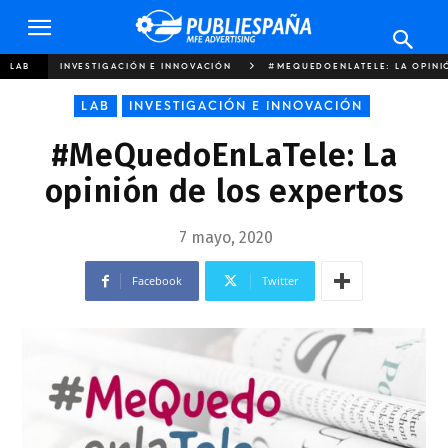
Publiespaña
LAB
INVESTIGACIÓN E INNOVACIÓN
#MEQUEDOENLATELE: LA OPINI
LAB
INVESTIGACIÓN E INNOVACIÓN
#MeQuedoEnLaTele: La
opinión de los expertos
7 mayo, 2020
Facebook
Twitter