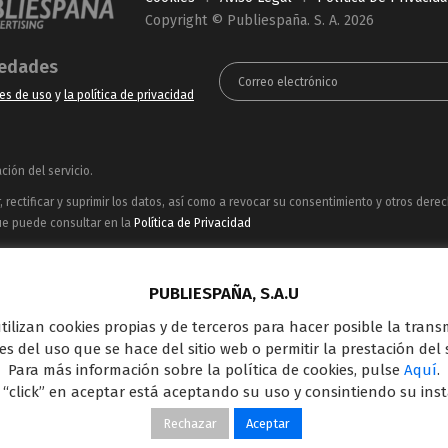
Copyright © Publiespaña. S. A. 2026
vedades
es de uso
y
la política de privacidad
ión del servicio.
rectificar y suprimir los datos, así como a revocar su consentimiento y otros dere
ue puede consultar en la
Política de Privacidad
ncesionaria del espacio publicitario de sus siete canales en abierto: Telecinco, C
oferta en el panorama de medios y con una gran experiencia en la comercializació
PUBLIESPAÑA, S.A.U
Outdoor Digital.
 utilizan cookies propias y de terceros para hacer posible la tran
s del uso que se hace del sitio web o permitir la prestación del s
Para más información sobre la política de cookies, pulse
Aquí
.
 “click” en aceptar está aceptando su uso y consintiendo su ins
ROANSWERS
Aquí
Rechazar
Aceptar