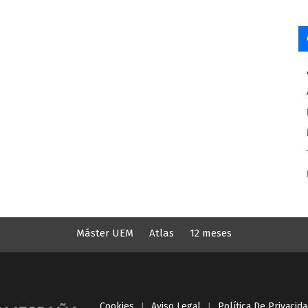
Máster UEM
Atlas
12 meses
Cookies
I
Aviso Legal
I
Política De Privacid