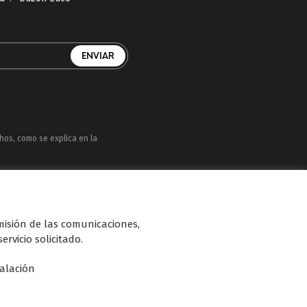
chos, como se explica en la
uatro, Factoría de Ficción, Boing, Divinity ,
n de diferentes soportes en Internet y TV
smisión de las comunicaciones,
ervicio solicitado.
talación