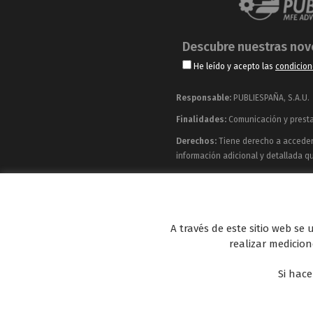
Descubre nuestras no
He leído y acepto las
condicion
Responsable:
PUBLIESPAÑA, S.A.U.
Finalidades:
Comunicación y prestac
Derechos:
Tiene derecho a acceder, 
información adicional y detallada q
Publiespaña es empresa de Mediaset España co
Energy y Be Mad, así como de una amplia 
A través de este sitio web se
realizar medicione
Si hace
Para saber la respuesta a estas preguntas descarga nuestra NEU