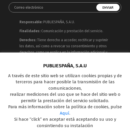
Responsable:
PUBLIESPAÑA, S.A.U.
Finalidades:
Comunicación y prestación del servicio.
Derechos:
Tiene derecho a acceder, rectificar y suprimir
los datos, así como a revocar su consentimiento y otros
derechos, como se explica en la información adicional y
detallada que puede consultar en la
Política de
Privacidad
PUBLIESPAÑA, S.A.U
A través de este sitio web se utilizan cookies propias y de
Publiespaña es empresa de Mediaset España
terceros para hacer posible la transmisión de las
concesionaria del espacio publicitario de sus siete
comunicaciones,
canales en abierto: Telecinco, Cuatro, Factoría de Ficción,
realizar mediciones del uso que se hace del sitio web o
Boing, Divinity , Energy y Be Mad, así como de una amplia
permitir la prestación del servicio solicitado.
oferta en el panorama de medios y con una gran
Para más información sobre la política de cookies, pulse
experiencia en la comercialización de diferentes
Aquí
.
soportes en Internet y TV Outdoor Digital.
Si hace “click” en aceptar está aceptando su uso y
consintiendo su instalación