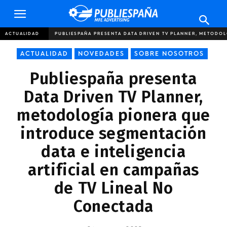
Publiespaña
ACTUALIDAD
PUBLIESPAÑA PRESENTA DATA DRIVEN TV PLANNER, METODOL
ACTUALIDAD
NOVEDADES
SOBRE NOSOTROS
Publiespaña presenta
Data Driven TV Planner,
metodología pionera que
introduce segmentación
data e inteligencia
artificial en campañas
de TV Lineal No
Conectada