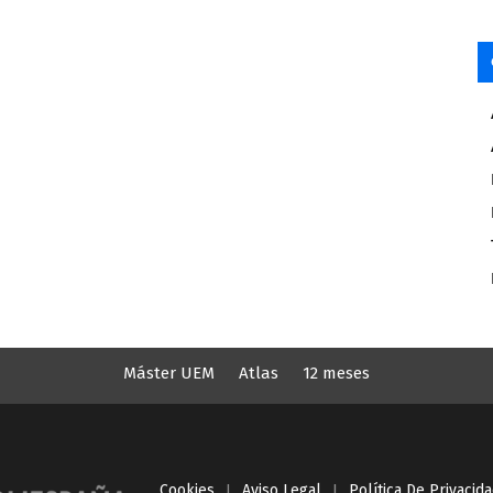
Máster UEM
Atlas
12 meses
Cookies
I
Aviso Legal
I
Política De Privacid