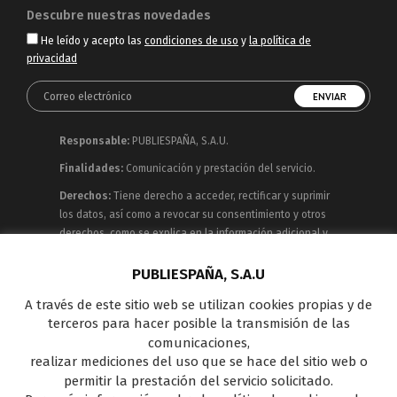
Descubre nuestras novedades
He leído y acepto las
condiciones de uso
y
la política de
privacidad
Responsable:
PUBLIESPAÑA, S.A.U.
Finalidades:
Comunicación y prestación del servicio.
Derechos:
Tiene derecho a acceder, rectificar y suprimir
los datos, así como a revocar su consentimiento y otros
derechos, como se explica en la información adicional y
detallada que puede consultar en la
Política de
Privacidad
PUBLIESPAÑA, S.A.U
A través de este sitio web se utilizan cookies propias y de
Publiespaña es empresa de Mediaset España
terceros para hacer posible la transmisión de las
concesionaria del espacio publicitario de sus siete
comunicaciones,
canales en abierto: Telecinco, Cuatro, Factoría de Ficción,
realizar mediciones del uso que se hace del sitio web o
Boing, Divinity , Energy y Be Mad, así como de una amplia
permitir la prestación del servicio solicitado.
oferta en el panorama de medios y con una gran