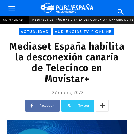
Publiespaña
ACTUALIDAD
MEDIASET ESPAÑA HABILITA LA DESCONEXIÓN CANARIA DE T
ACTUALIDAD
AUDIENCIAS TV Y ONLINE
Mediaset España habilita
la desconexión canaria
de Telecinco en
Movistar+
27 enero, 2022
Facebook
Twitter