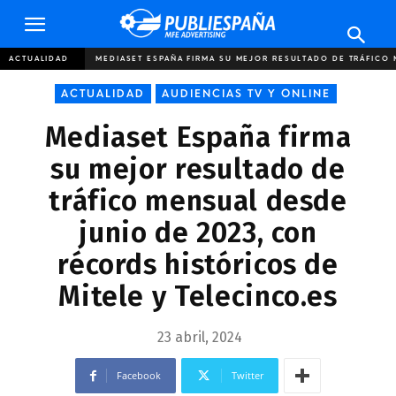
Publiespaña
ACTUALIDAD
MEDIASET ESPAÑA FIRMA SU MEJOR RESULTADO DE TRÁFICO 
ACTUALIDAD
AUDIENCIAS TV Y ONLINE
Mediaset España firma
su mejor resultado de
tráfico mensual desde
junio de 2023, con
récords históricos de
Mitele y Telecinco.es
23 abril, 2024
Facebook
Twitter