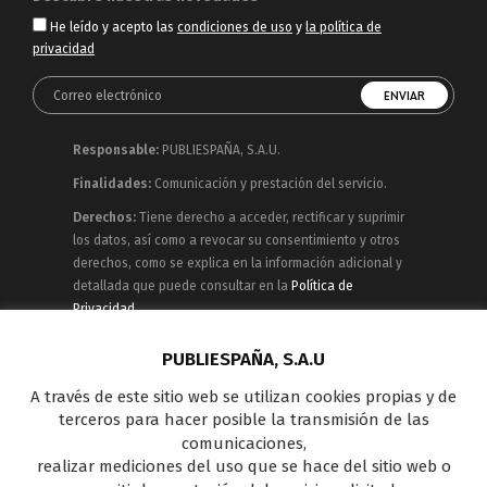
He leído y acepto las
condiciones de uso
y
la política de
privacidad
Responsable:
PUBLIESPAÑA, S.A.U.
Finalidades:
Comunicación y prestación del servicio.
Derechos:
Tiene derecho a acceder, rectificar y suprimir
los datos, así como a revocar su consentimiento y otros
derechos, como se explica en la información adicional y
detallada que puede consultar en la
Política de
Privacidad
Publiespaña es empresa de Mediaset España
PUBLIESPAÑA, S.A.U
concesionaria del espacio publicitario de sus siete
A través de este sitio web se utilizan cookies propias y de
canales en abierto: Telecinco, Cuatro, Factoría de Ficción,
terceros para hacer posible la transmisión de las
Boing, Divinity , Energy y Be Mad, así como de una amplia
comunicaciones,
oferta en el panorama de medios y con una gran
realizar mediciones del uso que se hace del sitio web o
experiencia en la comercialización de diferentes