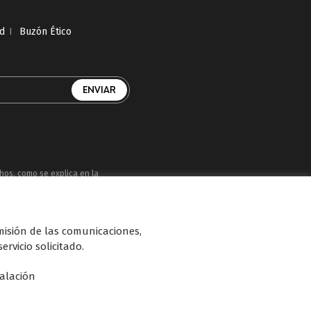
ad
I
Buzón Ético
chos, como se explica en la
uatro, Factoría de Ficción, Boing, Divinity ,
smisión de las comunicaciones,
n de diferentes soportes en Internet y TV
ervicio solicitado.
talación