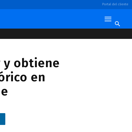
Portal del cliente
 y obtiene
órico en
ne
n