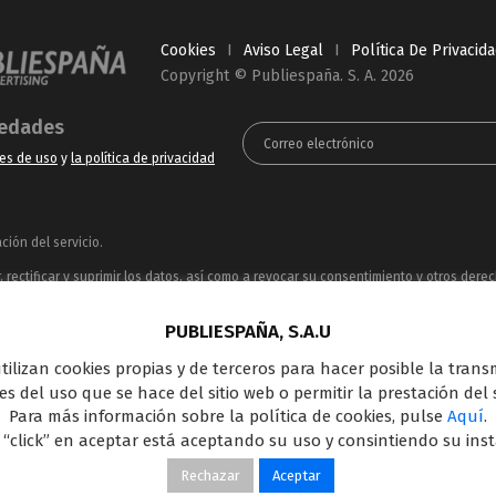
Cookies
I
Aviso Legal
I
Política De Privacid
Copyright © Publiespaña. S. A. 2026
vedades
es de uso
y
la política de privacidad
ión del servicio.
rectificar y suprimir los datos, así como a revocar su consentimiento y otros dere
ue puede consultar en la
Política de Privacidad
PUBLIESPAÑA, S.A.U
ncesionaria del espacio publicitario de sus siete canales en abierto: Telecinco, C
 utilizan cookies propias y de terceros para hacer posible la tran
oferta en el panorama de medios y con una gran experiencia en la comercializació
s del uso que se hace del sitio web o permitir la prestación del s
Outdoor Digital.
Para más información sobre la política de cookies, pulse
Aquí
.
 “click” en aceptar está aceptando su uso y consintiendo su ins
Rechazar
Aceptar