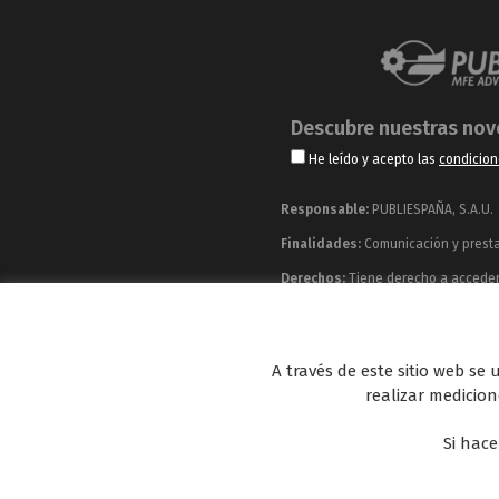
Descubre nuestras no
He leído y acepto las
condicion
Responsable:
PUBLIESPAÑA, S.A.U.
Finalidades:
Comunicación y prestac
Derechos:
Tiene derecho a acceder, 
información adicional y detallada q
Publiespaña es empresa de Mediaset España co
A través de este sitio web se
Energy y Be Mad, así como de una amplia 
realizar medicione
Si hace