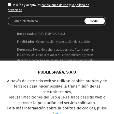
He leído y acepto las
condiciones de uso
y
la política de
privacidad
Responsable:
PUBLIESPAÑA, S.A.U.
Finalidades:
Comunicación y prestación del servicio.
Derechos:
Tiene derecho a acceder, rectificar y suprimir
los datos, así como a revocar su consentimiento y otros
derechos, como se explica en la información adicional y
detallada que puede consultar en la
Política de
Privacidad
PUBLIESPAÑA, S.A.U
A través de este sitio web se utilizan cookies propias y de
Publiespaña es empresa de Mediaset España
terceros para hacer posible la transmisión de las
concesionaria del espacio publicitario de sus siete
comunicaciones,
canales en abierto: Telecinco, Cuatro, Factoría de Ficción,
realizar mediciones del uso que se hace del sitio web o
Boing, Divinity , Energy y Be Mad, así como de una amplia
permitir la prestación del servicio solicitado.
oferta en el panorama de medios y con una gran
Para más información sobre la política de cookies, pulse
experiencia en la comercialización de diferentes
Aquí
.
soportes en Internet y TV Outdoor Digital.