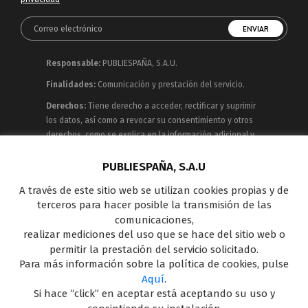
Responsable:
PUBLIESPAÑA, S.A.U.
Finalidades:
Comunicación y prestación del servicio.
Derechos:
Tiene derecho a acceder, rectificar y suprimir
los datos, así como a revocar su consentimiento y otros
derechos, como se explica en la información adicional y
detallada que puede consultar en la
Política de
Privacidad
PUBLIESPAÑA, S.A.U
A través de este sitio web se utilizan cookies propias y de
Publiespaña es empresa de Mediaset España
terceros para hacer posible la transmisión de las
concesionaria del espacio publicitario de sus siete
comunicaciones,
canales en abierto: Telecinco, Cuatro, Factoría de Ficción,
realizar mediciones del uso que se hace del sitio web o
Boing, Divinity , Energy y Be Mad, así como de una amplia
permitir la prestación del servicio solicitado.
oferta en el panorama de medios y con una gran
Para más información sobre la política de cookies, pulse
experiencia en la comercialización de diferentes
Aquí
.
soportes en Internet y TV Outdoor Digital.
Si hace “click” en aceptar está aceptando su uso y