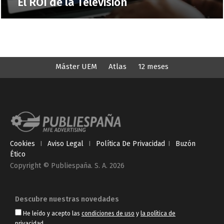
El ROI de la Televisión
Máster UEM
Atlas
12 meses
Cookies
I
Aviso Legal
I
Política De Privacidad
I
Buzón
Ético
Copyright © Publiespaña. S. A. 2026
Descubre nuestras novedades
He leído y acepto las
condiciones de uso
y
la política de
privacidad