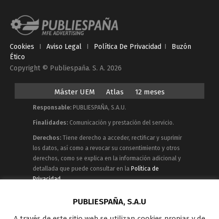
Cookies
I
Aviso Legal
I
Política De Privacidad
I
Buzón
Ético
Copyright © Publiespaña. S. A. 2026
Máster UEM
Atlas
12 meses
Responsable:
PUBLIESPAÑA, S.A.U.
Finalidades:
Comunicación y prestación del servicio.
Derechos:
Tiene derecho a acceder, rectificar y suprimir
los datos, así como a revocar su consentimiento y otros
derechos, como se explica en la información adicional y
detallada que puede consultar en la
Política de
Privacidad
Publiespaña es empresa de Mediaset España
PUBLIESPAÑA, S.A.U
concesionaria del espacio publicitario de sus siete
A través de este sitio web se utilizan cookies propias y de