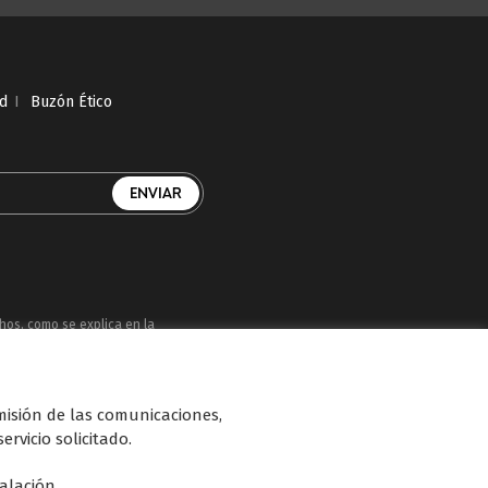
ad
I
Buzón Ético
chos, como se explica en la
uatro, Factoría de Ficción, Boing, Divinity ,
smisión de las comunicaciones,
n de diferentes soportes en Internet y TV
ervicio solicitado.
talación