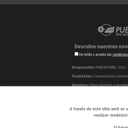
Descubre nuestras no
He leído y acepto las
condicion
Responsable:
PUBLIESPAÑA, S.A.U.
Finalidades:
Comunicación y prestac
Derechos:
Tiene derecho a acceder, 
información adicional y detallada q
Publiespaña es empresa de Mediaset España co
A través de este sitio web se
Energy y Be Mad, así como de una amplia 
realizar medicione
Si hace