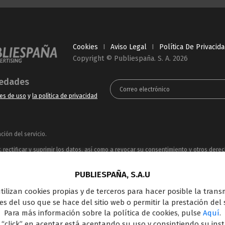
Cookies
I
Aviso Legal
I
Política De Privacid
Copyright © Publiespaña. S. A. 2026
vedades
es de uso
y
la política de privacidad
ión del servicio.
rectificar y suprimir los datos, así como a revocar su consentimiento y otros dere
ue puede consultar en la
Política de Privacidad
PUBLIESPAÑA, S.A.U
ncesionaria del espacio publicitario de sus siete canales en abierto: Telecinco, C
 utilizan cookies propias y de terceros para hacer posible la tran
oferta en el panorama de medios y con una gran experiencia en la comercializació
s del uso que se hace del sitio web o permitir la prestación del s
Outdoor Digital.
Para más información sobre la política de cookies, pulse
Aquí
.
 “click” en aceptar está aceptando su uso y consintiendo su ins