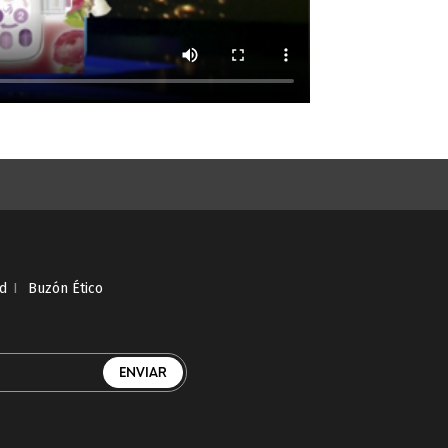
ad
I
Buzón Ético