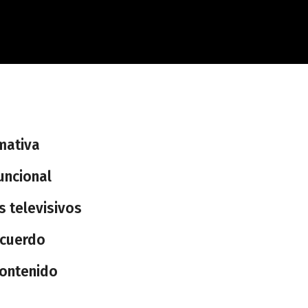
mativa
uncional
 televisivos
recuerdo
contenido