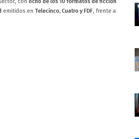
sector, con
ocho de los 10 formatos de ficción
d
emitidos en
Telecinco, Cuatro y FDF
, frente a